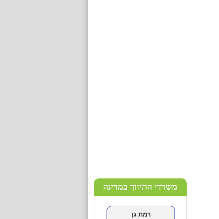
גלובל תיווך קפריסין
שכונה:
כתובת:
-
כניסה לנכסים
>
עפולה
DESE GROUP
שכונה: עפולה עילית
כתובת: אבן עזרא
-5607713
כניסה לנכסים
>
משרדי התיווך במדינה
רמת גן