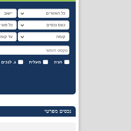
כל האזורים
יישוב
כונס נכסים
כל סוגי
קומה
עד קומ
חניה
מעלית
ג. לנכים
נכסים מפרטי