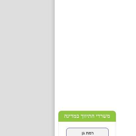
גלובל תיווך קפריסין
שכונה:
כתובת:
-
כניסה לנכסים
>
עפולה
DESE GROUP
שכונה: עפולה עילית
כתובת: אבן עזרא
-5607713
כניסה לנכסים
>
משרדי התיווך במדינה
רמת גן