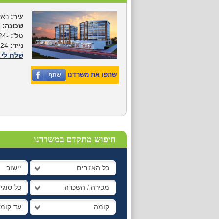
עיר:
ראשו
שכונה:
טל':
-4784624
נייד:
054-4784624
שלח לי 
שתפו את משרדנו
חיפוש מתקדם במשרדנו
כל האזורים
יישוב
מכירה / השכרה
כל סוגי
קומה
עד קומ